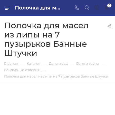
0
Полочка для масел из липы на 7 пузырьков Банные Штучки в ПИЛОН — купить стройматериалы в интернет-магазине ПИЛОН с доставкой оптом и в розницу
Полочка для масел
из липы на 7
пузырьков Банные
Штучки
—
—
—
—
Главная
Каталог
Дача и сад
Баня и сауна
—
Бондарные изделия
Полочка для масел из липы на 7 пузырьков Банные Штучки