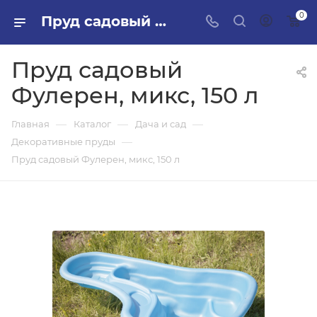
0
Пруд садовый Фулерен, микс, 150 л в ПИЛОН — купить стройматериалы в интернет-магазине ПИЛОН с доставкой оптом и в розницу
Пруд садовый
Фулерен, микс, 150 л
—
—
—
Главная
Каталог
Дача и сад
—
Декоративные пруды
Пруд садовый Фулерен, микс, 150 л