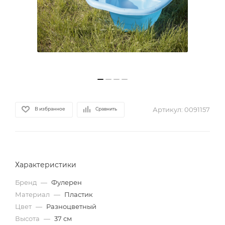
Артикул:
0091157
В избранное
Сравнить
Характеристики
Бренд
—
Фулерен
Материал
—
Пластик
Цвет
—
Разноцветный
Высота
—
37 см