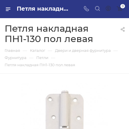
0
Петля накладная ПН1-130 пол левая в ПИЛОН — купить стройматериалы в интернет-магазине ПИЛОН с доставкой оптом и в розницу
Петля накладная
ПН1-130 пол левая
—
—
—
Главная
Каталог
Двери и дверная фурнитура
—
—
Фурнитура
Петли
Петля накладная ПН1-130 пол левая