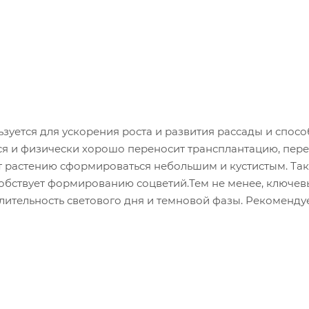
уется для ускорения роста и развития рассады и спосо
я и физически хорошо переносит трансплантацию, пере
т растению сформироваться небольшим и кустистым. Та
собствует формированию соцветий.Тем не менее, ключе
лительность светового дня и темновой фазы. Рекоменду