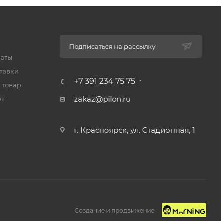
Подписаться на рассылку
латы
тавки
+7 391 234 75 75
 товар
zakaz@pilon.ru
ет
г. Красноярск, ул. Стадионная, 1
Создание и продвижение