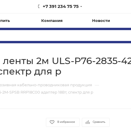
+7 391 234 75 75
упить
Компания
Новости
 ленты 2м ULS-P76-2835-4
спектр для р
—
юзивная кабельно-проводниковая продукция
-2M-SPSB RRP18C00 адаптер 18Вт, спектр для р
В избранное
Сравнить