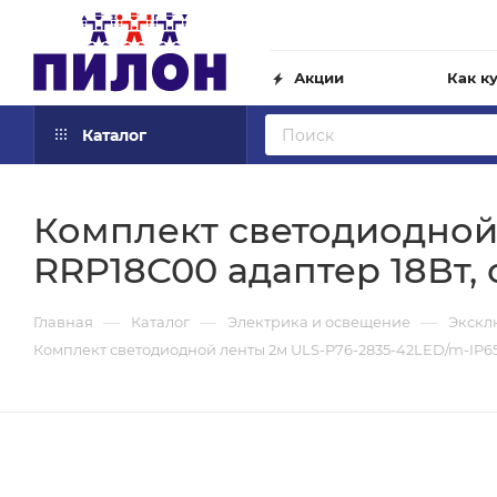
Акции
Как к
Каталог
Комплект светодиодной
RRP18C00 адаптер 18Вт, 
—
—
—
Главная
Каталог
Электрика и освещение
Экскл
Комплект светодиодной ленты 2м ULS-P76-2835-42LED/m-IP65