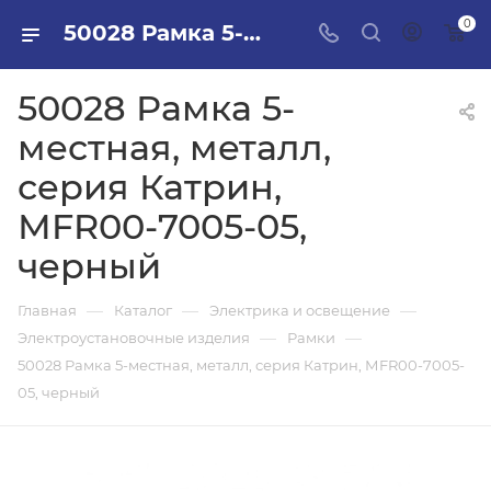
0
50028 Рамка 5-местная, металл, серия Катрин, МFR00-7005-05, черный в ПИЛОН — купить стройматериалы в интернет-магазине ПИЛОН с доставкой оптом и в розницу
50028 Рамка 5-
местная, металл,
серия Катрин,
МFR00-7005-05,
черный
—
—
—
Главная
Каталог
Электрика и освещение
—
—
Электроустановочные изделия
Рамки
50028 Рамка 5-местная, металл, серия Катрин, МFR00-7005-
05, черный