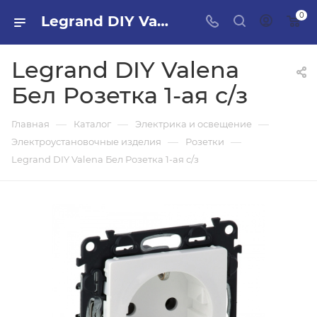
0
Legrand DIY Valena Бел Розетка 1-ая с/з в ПИЛОН — купить стройматериалы в интернет-магазине ПИЛОН с доставкой оптом и в розницу
Legrand DIY Valena
Бел Розетка 1-ая с/з
—
—
—
Главная
Каталог
Электрика и освещение
—
—
Электроустановочные изделия
Розетки
Legrand DIY Valena Бел Розетка 1-ая с/з