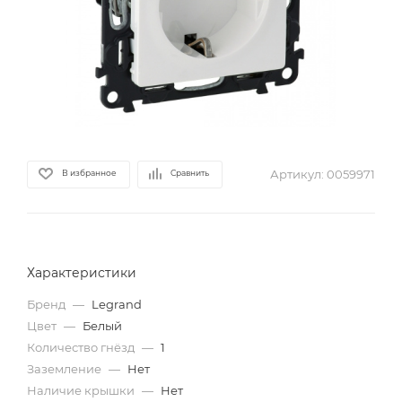
Артикул:
0059971
В избранное
Сравнить
Характеристики
Бренд
—
Legrand
Цвет
—
Белый
Количество гнёзд
—
1
Заземление
—
Нет
Наличие крышки
—
Нет