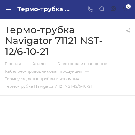
0
Термо-трубка Navigator 71121 NST-12/6-10-21 в ПИЛОН — купить стройматериалы в интернет-магазине ПИЛОН с доставкой оптом и в розницу
Термо-трубка
Navigator 71121 NST-
12/6-10-21
—
—
—
Главная
Каталог
Электрика и освещение
—
Кабельно-проводниковая продукция
—
Термоусадочные трубки и изоляция
Термо-трубка Navigator 71121 NST-12/6-10-21