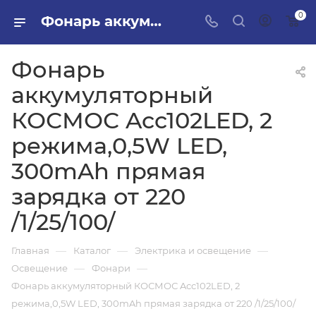
0
Фонарь аккумуляторный КОСМОС Acc102LED, 2 режима,0,5W LED, 300mAh прямая зарядка от 220 /1/25/100/ в ПИЛОН — купить стройматериалы в интернет-магазине ПИЛОН с доставкой оптом и в розницу
Фонарь
аккумуляторный
КОСМОС Acc102LED, 2
режима,0,5W LED,
300mAh прямая
зарядка от 220
/1/25/100/
—
—
—
Главная
Каталог
Электрика и освещение
—
—
Освещение
Фонари
Фонарь аккумуляторный КОСМОС Acc102LED, 2
режима,0,5W LED, 300mAh прямая зарядка от 220 /1/25/100/