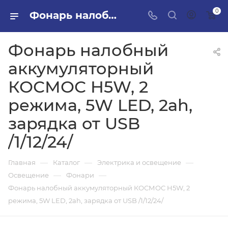
0
Фонарь налобный аккумуляторный КОСМОС H5W, 2 режима, 5W LED, 2ah, зарядка от USB /1/12/24/ в ПИЛОН — купить стройматериалы в интернет-магазине ПИЛОН с доставкой оптом и в розницу
Фонарь налобный
аккумуляторный
КОСМОС H5W, 2
режима, 5W LED, 2ah,
зарядка от USB
/1/12/24/
—
—
—
Главная
Каталог
Электрика и освещение
—
—
Освещение
Фонари
Фонарь налобный аккумуляторный КОСМОС H5W, 2
режима, 5W LED, 2ah, зарядка от USB /1/12/24/