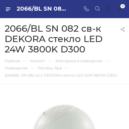
0
2066/BL SN 082 св-к DEKORA стекло LED 24W 3800K D300 в ПИЛОН — купить стройматериалы в интернет-магазине ПИЛОН с доставкой оптом и в розницу
2066/BL SN 082 св-к
DEKORA стекло LED
24W 3800K D300
—
—
—
Главная
Каталог
Электрика и освещение
—
—
Освещение
Люстры, бра
2066/BL SN 082 св-к DEKORA стекло LED 24W 3800K D300