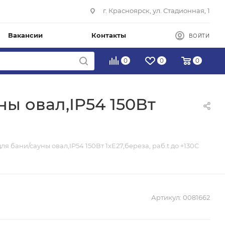
г. Красноярск, ул. Стадионная, 1
Вакансии
Контакты
ВОЙТИ
0
0
0
ны овал,IP54 150Вт
я бани/сауны овал,IP54 150Вт 1хЕ27,береза, раб.t до +130С
Артикул:
0081662