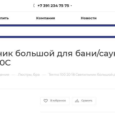
+7 391 234 75 75
упить
Компания
Новости
ник большой для бани/сау
30С
—
—
щение
Люстры, бра
Termo 100 20 18 Светильник большой дл
В избранное
Сравнить