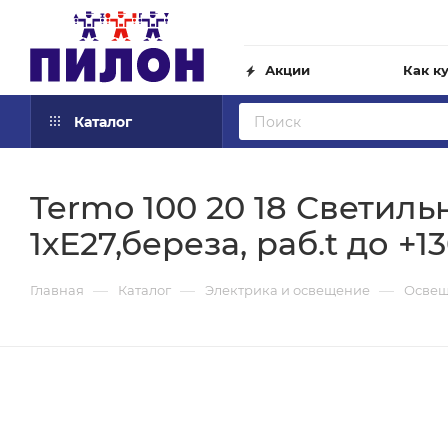
Акции
Как к
Каталог
Termo 100 20 18 Светиль
1хЕ27,береза, раб.t до +1
—
—
—
Главная
Каталог
Электрика и освещение
Осве