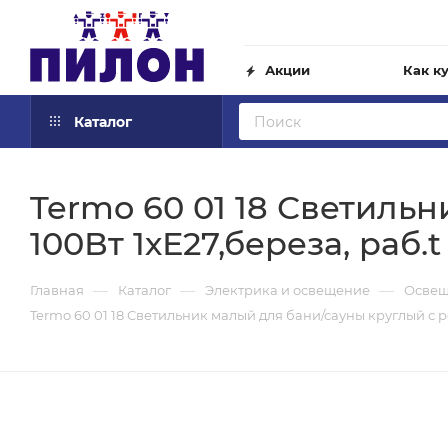
Акции
Как к
Каталог
Termo 60 01 18 Светиль
100Вт 1хЕ27,береза, раб.t
—
—
—
Главная
Каталог
Электрика и освещение
Осве
Termo 60 01 18 Светильник малый для бани/сауны круглый с ре