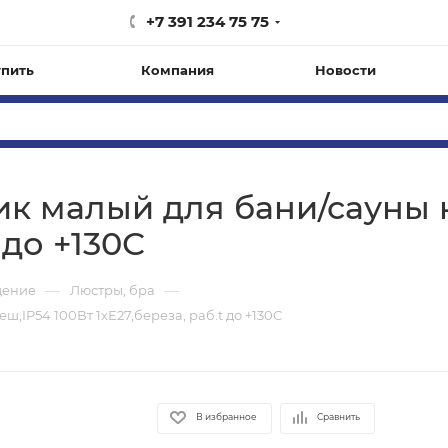
+7 391 234 75 75
упить
Компания
Новости
ник малый для бани/сауны 
 до +130С
—
—
щение
Люстры, бра
ш,IP54 100Вт 1хЕ27,береза, раб.t до +130С
В избранное
Сравнить