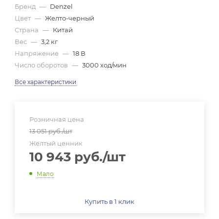
Бренд
—
Denzel
Цвет
—
Желто-черный
Страна
—
Китай
Вес
—
3,2 кг
Напряжение
—
18 В
Число оборотов
—
3000 ход/мин
Все характеристики
Розничная цена
13 051
руб.
/шт
Желтый ценник
10 943
руб.
/шт
Мало
Купить в 1 клик