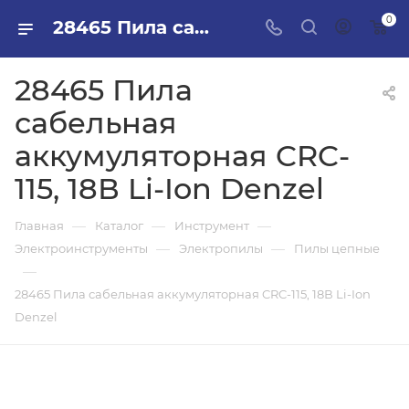
0
28465 Пила сабельная аккумуляторная CRC-115, 18В Li-Ion Denzel в ПИЛОН — купить стройматериалы в интернет-магазине ПИЛОН с доставкой оптом и в розницу
28465 Пила
сабельная
аккумуляторная CRC-
115, 18В Li-Ion Denzel
—
—
—
Главная
Каталог
Инструмент
—
—
Электроинструменты
Электропилы
Пилы цепные
—
28465 Пила сабельная аккумуляторная CRC-115, 18В Li-Ion
Denzel