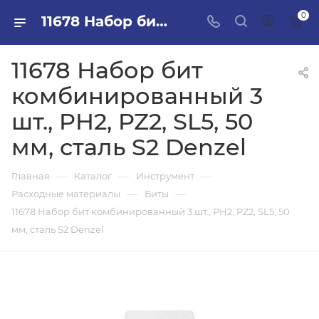
0
11678 Набор бит комбинированный 3 шт., PH2, PZ2, SL5, 50 мм, сталь S2 Denzel в ПИЛОН — купить стройматериалы в интернет-магазине ПИЛОН с доставкой оптом и в розницу
11678 Набор бит
комбинированный 3
шт., PH2, PZ2, SL5, 50
мм, сталь S2 Denzel
—
—
—
Главная
Каталог
Инструмент
—
—
Расходные материалы
Биты
11678 Набор бит комбинированный 3 шт., PH2, PZ2, SL5, 50
мм, сталь S2 Denzel