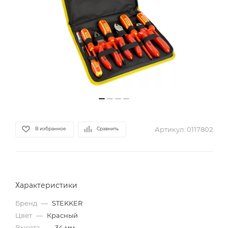
Артикул:
0117802
В избранное
Сравнить
Характеристики
Бренд
—
STEKKER
Цвет
—
Красный
Высота
—
34 мм