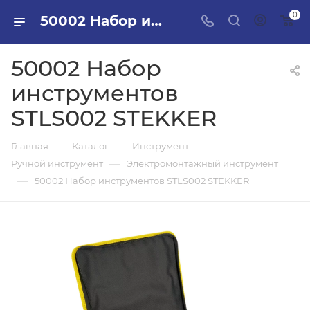
0
50002 Набор инструментов STLS002 STEKKER в ПИЛОН — купить стройматериалы в интернет-магазине ПИЛОН с доставкой оптом и в розницу
50002 Набор
инструментов
STLS002 STEKKER
—
—
—
Главная
Каталог
Инструмент
—
Ручной инструмент
Электромонтажный инструмент
—
50002 Набор инструментов STLS002 STEKKER