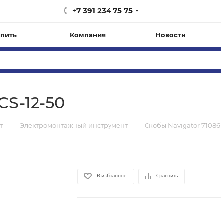
+7 391 234 75 75
упить
Компания
Новости
CS-12-50
—
—
т
Электромонтажный инструмент
Скобы Navigator 71086
В избранное
Сравнить