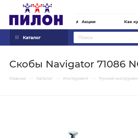
Акции
Как к
Каталог
Скобы Navigator 71086 N
—
—
—
Главная
Каталог
Инструмент
Ручной инструмен