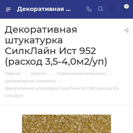
0
Декоративная штукатурка СилкЛайн Ист 952 (расход 3,5-4,0м2/уп) в ПИЛОН — купить стройматериалы в интернет-магазине ПИЛОН с доставкой оптом и в розницу
Декоративная
штукатурка
СилкЛайн Ист 952
(расход 3,5-4,0м2/уп)
—
—
—
Главная
Каталог
Отделочные материалы
—
Декоративные покрытия
Декоративная штукатурка СилкЛайн Ист 952 (расход 3,5-
4,0м2/уп)