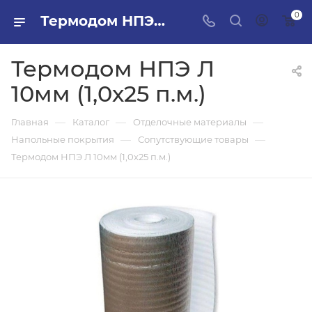
0
Термодом НПЭ Л 10мм (1,0х25 п.м.) в ПИЛОН — купить стройматериалы в интернет-магазине ПИЛОН с доставкой оптом и в розницу
Термодом НПЭ Л
10мм (1,0х25 п.м.)
—
—
—
Главная
Каталог
Отделочные материалы
—
—
Напольные покрытия
Сопутствующие товары
Термодом НПЭ Л 10мм (1,0х25 п.м.)