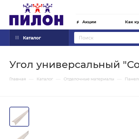
Акции
Как к
Каталог
Угол универсальный "Со
—
—
—
Главная
Каталог
Отделочные материалы
Панел