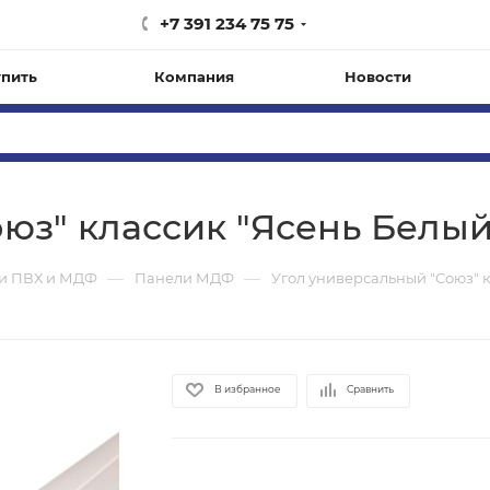
+7 391 234 75 75
упить
Компания
Новости
юз" классик "Ясень Белый
—
—
и ПВХ и МДФ
Панели МДФ
Угол универсальный "Союз" 
В избранное
Сравнить