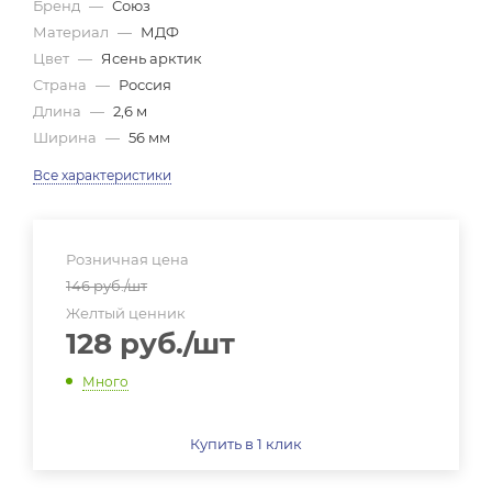
Бренд
—
Союз
Материал
—
МДФ
Цвет
—
Ясень арктик
Страна
—
Россия
Длина
—
2,6 м
Ширина
—
56 мм
Все характеристики
Розничная цена
146
руб.
/шт
Желтый ценник
128
руб.
/шт
Много
Купить в 1 клик