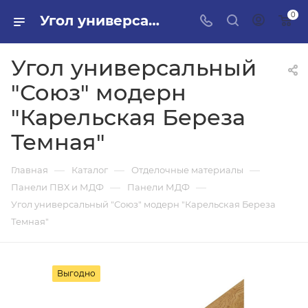
0
Угол универсальный "Союз" модерн "Карельская Береза Темная" в ПИЛОН — купить стройматериалы в интернет-магазине ПИЛОН с доставкой оптом и в розницу
Угол универсальный
"Союз" модерн
"Карельская Береза
Темная"
—
—
—
Главная
Каталог
Отделочные материалы
—
—
Панели ПВХ и МДФ
Панели МДФ
Угол универсальный "Союз" модерн "Карельская Береза
Темная"
Выгодно