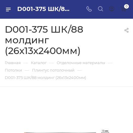
0
D001-375 ШК/88 молдинг (26х13х2400мм) в ПИЛОН — купить стройматериалы в интернет-магазине ПИЛОН с доставкой оптом и в розницу
D001-375 ШК/88
молдинг
(26х13х2400мм)
—
—
—
Главная
Каталог
Отделочные материалы
—
—
Потолки
Плинтус потолочный
D001-375 ШК/88 молдинг (26х13х2400мм)