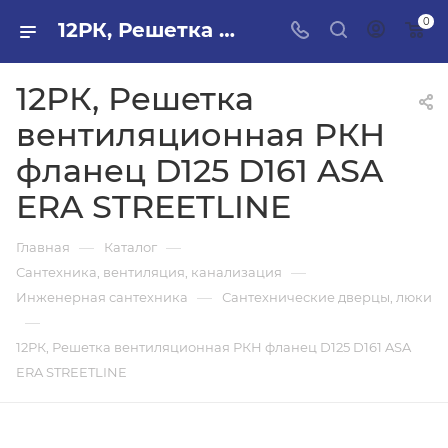
0
12РК, Решетка вентиляционная РКН фланец D125 D161 ASA ERA STREETLINE в ПИЛОН — купить стройматериалы в интернет-магазине ПИЛОН с доставкой оптом и в розницу
12РК, Решетка
вентиляционная РКН
фланец D125 D161 ASA
ERA STREETLINE
—
—
Главная
Каталог
—
Сантехника, вентиляция, канализация
—
Инженерная сантехника
Сантехнические дверцы, люки
—
12РК, Решетка вентиляционная РКН фланец D125 D161 ASA
ERA STREETLINE