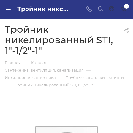
0
Тройник никелированный STI, 1"-1/2"-1" в ПИЛОН — купить стройматериалы в интернет-магазине ПИЛОН с доставкой оптом и в розницу
Тройник
никелированный STI,
1"-1/2"-1"
—
—
Главная
Каталог
—
Сантехника, вентиляция, канализация
—
Инженерная сантехника
Трубные заготовки, фитинги
—
Тройник никелированный STI, 1"-1/2"-1"