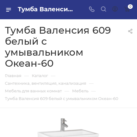
0
Тумба Валенсия 609 белый с умывальником Океан-60 в ПИЛОН — купить стройматериалы в интернет-магазине ПИЛОН с доставкой оптом и в розницу
Тумба Валенсия 609
белый с
умывальником
Океан-60
—
—
Главная
Каталог
—
Сантехника, вентиляция, канализация
—
—
Мебель для ванных комнат
Мебель
Тумба Валенсия 609 белый с умывальником Океан-60