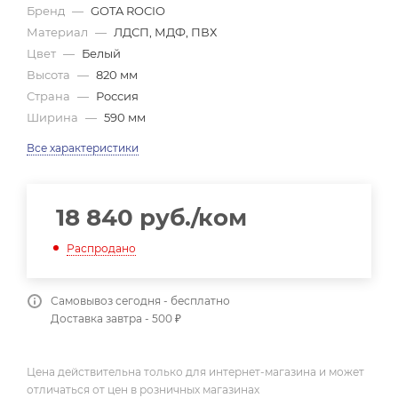
Бренд
—
GOTA ROCIO
Материал
—
ЛДСП, МДФ, ПВХ
Цвет
—
Белый
Высота
—
820 мм
Страна
—
Россия
Ширина
—
590 мм
Все характеристики
18 840
руб.
/ком
Распродано
Самовывоз сегодня - бесплатно
Доставка завтра - 500 ₽
Цена действительна только для интернет-магазина и может
отличаться от цен в розничных магазинах