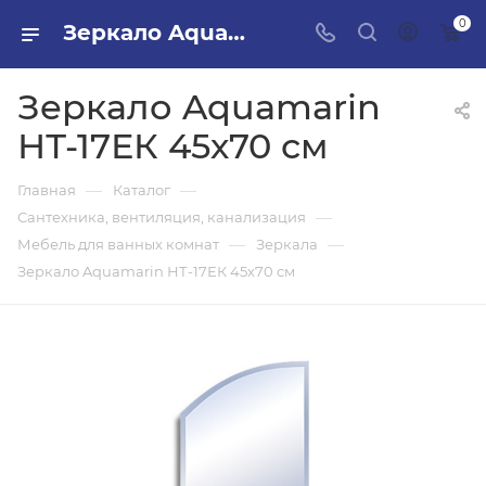
0
Зеркало Aquamarin НТ-17ЕК 45х70 см в ПИЛОН — купить стройматериалы в интернет-магазине ПИЛОН с доставкой оптом и в розницу
Зеркало Aquamarin
НТ-17ЕК 45х70 см
—
—
Главная
Каталог
—
Сантехника, вентиляция, канализация
—
—
Мебель для ванных комнат
Зеркала
Зеркало Aquamarin НТ-17ЕК 45х70 см