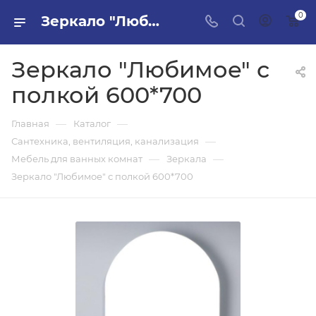
0
Зеркало "Любимое" с полкой 600*700 в ПИЛОН — купить стройматериалы в интернет-магазине ПИЛОН с доставкой оптом и в розницу
Зеркало "Любимое" с
полкой 600*700
—
—
Главная
Каталог
—
Сантехника, вентиляция, канализация
—
—
Мебель для ванных комнат
Зеркала
Зеркало "Любимое" с полкой 600*700