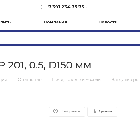
+7 391 234 75 75
упить
Компания
Новости
201, 0.5, D150 мм
—
—
—
ация
Отопление
Печи, котлы, дымоходы
Заглушка рев
В избранное
Сравнить