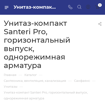
0
Унитаз-компакт Santeri Pro, горизонтальный выпуск, однорежимная арматура в ПИЛОН — купить стройматериалы в интернет-магазине ПИЛОН с доставкой оптом и в розницу
Унитаз-компакт
Santeri Pro,
горизонтальный
выпуск,
однорежимная
арматура
—
—
Главная
Каталог
—
—
Сантехника, вентиляция, канализация
Санфаянс
—
Унитазы
Унитаз-компакт Santeri Pro, горизонтальный выпуск,
однорежимная арматура