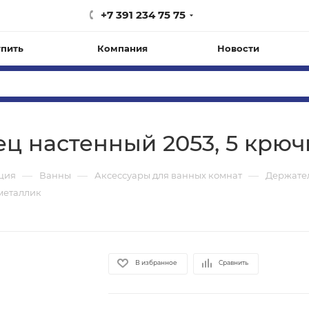
+7 391 234 75 75
упить
Компания
Новости
ц настенный 2053, 5 крючк
—
—
—
ация
Ванны
Аксессуары для ванных комнат
Держател
 металлик
В избранное
Сравнить