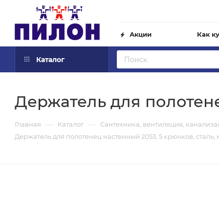
Акции
Как к
Каталог
Держатель для полотене
—
—
Главная
Каталог
Сантехника, вентиляция, канализ
Держатель для полотенец настенный 2053, 5 крючков, сталь,