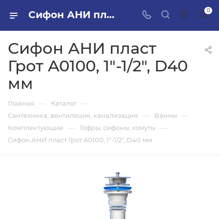
0
Сифон АНИ пласт Грот A0100, 1"-1/2", D40 мм в ПИЛОН — купить стройматериалы в интернет-магазине ПИЛОН с доставкой оптом и в розницу
Сифон АНИ пласт
Грот A0100, 1"-1/2", D40
мм
—
—
Главная
Каталог
—
—
Сантехника, вентиляция, канализация
Ванны
—
—
Комплектующие
Гофры, сифоны, хомуты
Сифон АНИ пласт Грот A0100, 1"-1/2", D40 мм