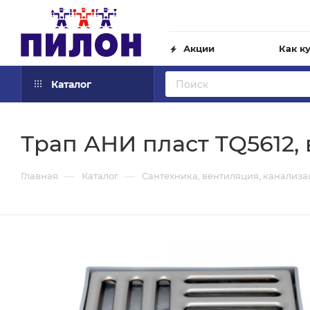
Акции
Как к
Каталог
Трап АНИ пласт TQ5612, 
—
—
Главная
Каталог
Сантехника, вентиляция, канализ