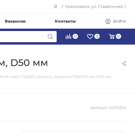
г. Красноярск, ул. Стадионная, 1
Вакансии
Контакты
ВОЙТИ
0
0
0
м, D50 мм
АНИ пласт TQ5612, выпуск, решетка 100/100 мм, D50 мм
Артикул:
0070214