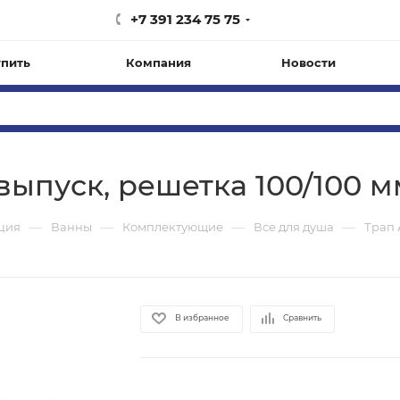
+7 391 234 75 75
упить
Компания
Новости
выпуск, решетка 100/100 м
—
—
—
—
ация
Ванны
Комплектующие
Все для душа
Трап 
В избранное
Сравнить