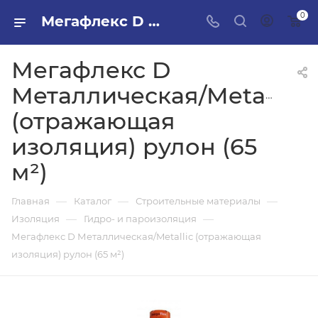
0
Мегафлекс D Металлическая/Metallic (отражающая изоляция) рулон (65 м²) в ПИЛОН — купить стройматериалы в интернет-магазине ПИЛОН с доставкой оптом и в розницу
Мегафлекс D
Металлическая/Metallic
(отражающая
изоляция) рулон (65
м²)
—
—
—
Главная
Каталог
Строительные материалы
—
—
Изоляция
Гидро- и пароизоляция
Мегафлекс D Металлическая/Metallic (отражающая
изоляция) рулон (65 м²)