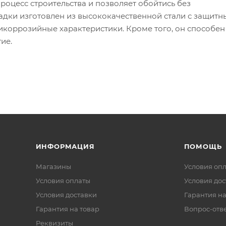
процесс строительства и позволяет обойтись без
адки изготовлен из высококачественной стали с защит
икоррозийные характеристики. Кроме того, он способен
ие.
ИНФОРМАЦИЯ
ПОМОЩЬ
Магазины
Условия оп
Условия оплаты
Условия дос
Условия доставки
Гарантия на
Гарантия на товар
Вопрос-отв
Реквизиты