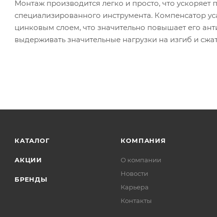
Монтаж производится легко и просто, что ускоряет 
специализированного инструмента. Компенсатор ус
цинковым слоем, что значительно повышает его ант
выдерживать значительные нагрузки на изгиб и сжат
КАТАЛОГ
КОМПАНИЯ
АКЦИИ
О компании
Новости
БРЕНДЫ
Карьера
Контакты