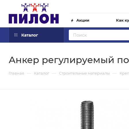
Акции
Как к
Каталог
Анкер регулируемый по 
—
—
—
Главная
Каталог
Строительные материалы
Кре