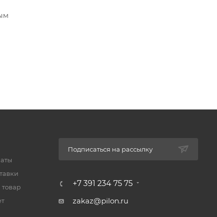
ным
Подписаться на рассылку
латы
тавки
+7 391 234 75 75
 товар
zakaz@pilon.ru
ет