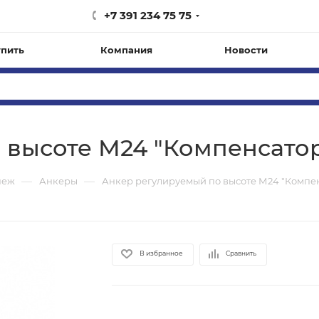
+7 391 234 75 75
упить
Компания
Новости
высоте М24 "Компенсатор"
—
—
пеж
Анкеры
Анкер регулируемый по высоте М24 "Компенс
В избранное
Сравнить