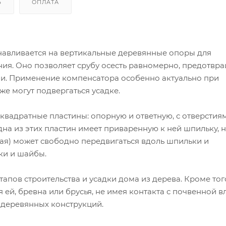
Ь
ОПЛАТА
анавливается на вертикальные деревянные опоры для
ия. Оно позволяет срубу осесть равномерно, предотвр
. Применение компенсатора особенно актуально при
же могут подвергаться усадке.
квадратные пластины: опорную и ответную, с отверстия
на из этих пластин имеет приваренную к ней шпильку, 
ная) может свободно передвигаться вдоль шпильки и
ки и шайбы.
пов строительства и усадки дома из дерева. Кроме тог
ей, бревна или брусья, не имея контакта с почвенной вл
 деревянных конструкций.