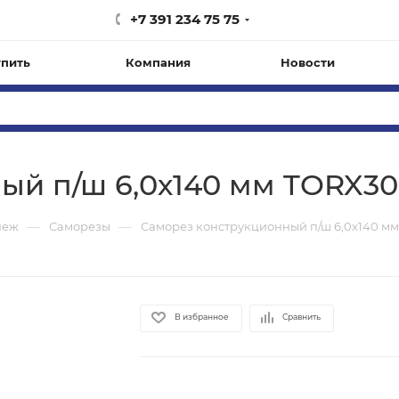
+7 391 234 75 75
упить
Компания
Новости
ый п/ш 6,0х140 мм TORX3
—
—
пеж
Саморезы
Саморез конструкционный п/ш 6,0х140 м
В избранное
Сравнить