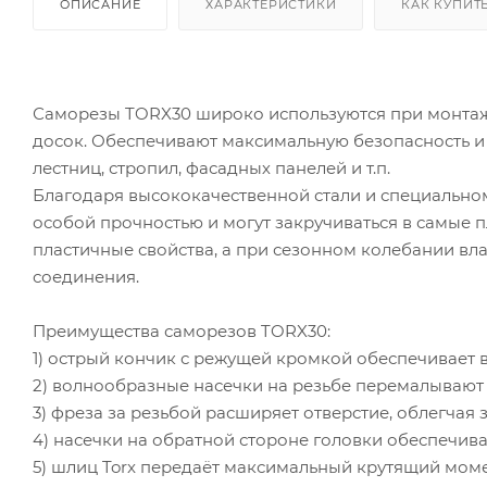
ОПИСАНИЕ
ХАРАКТЕРИСТИКИ
КАК КУПИТ
Саморезы TORX30 широко используются при монтаж
досок. Обеспечивают максимальную безопасность и
лестниц, стропил, фасадных панелей и т.п.
Благодаря высококачественной стали и специальн
особой прочностью и могут закручиваться в самые 
пластичные свойства, а при сезонном колебании вла
соединения.
Преимущества саморезов TORX30:
1) острый кончик с режущей кромкой обеспечивает 
2) волнообразные насечки на резьбе перемалывают 
3) фреза за резьбой расширяет отверстие, облегчая 
4) насечки на обратной стороне головки обеспечив
5) шлиц Torx передаёт максимальный крутящий мом