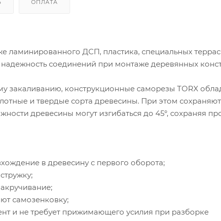
Ь
ОПЛАТА
е ламинированного ДСП, пластика, специальных терра
 надежность соединений при монтаже деревянных конс
ому закаливанию, конструкционные саморезы TORX обла
плотные и твердые сорта древесины. При этом сохраняют
жности древесины могут изгибаться до 45°, сохраняя пр
вхождение в древесину с первого оборота;
стружку;
закручивание;
ают самозенковку;
ент и не требует прижимающего усилия при разборке