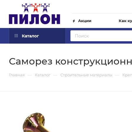
Акции
Как к
Каталог
Саморез конструкционн
—
—
—
Главная
Каталог
Строительные материалы
Кре