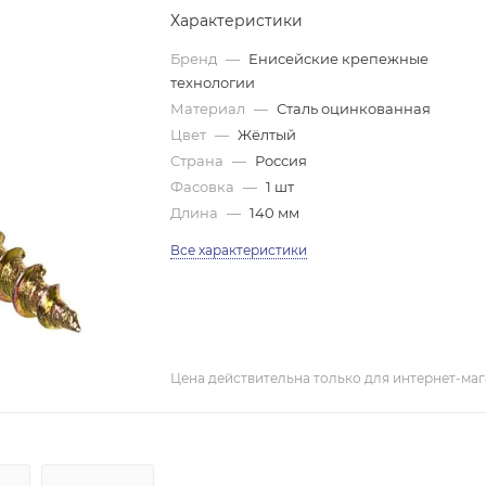
Характеристики
Бренд
—
Енисейские крепежные
технологии
Материал
—
Сталь оцинкованная
Цвет
—
Жёлтый
Страна
—
Россия
Фасовка
—
1 шт
Длина
—
140 мм
Все характеристики
Цена действительна только для интернет-маг