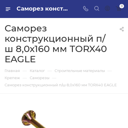
0
Саморез конструкционный п/ш 8,0х160 мм TORX40 EAGLE в ПИЛОН — купить стройматериалы в интернет-магазине ПИЛОН с доставкой оптом и в розницу
Саморез
конструкционный п/
ш 8,0х160 мм TORX40
EAGLE
—
—
—
Главная
Каталог
Строительные материалы
—
—
Крепеж
Саморезы
Саморез конструкционный п/ш 8,0х160 мм TORX40 EAGLE