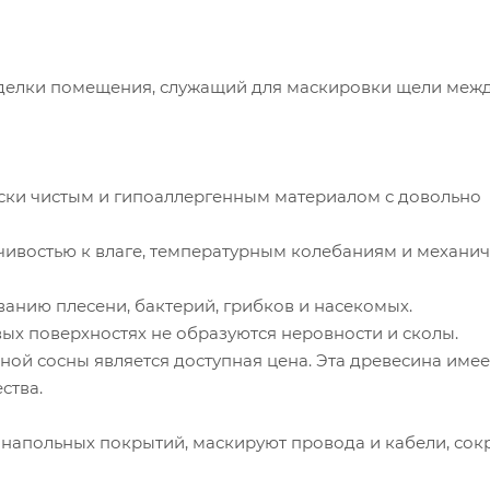
тделки помещения, служащий для маскировки щели межд
ески чистым и гипоаллергенным материалом с довольно
чивостью к влаге, температурным колебаниям и механи
анию плесени, бактерий, грибков и насекомых.
вых поверхностях не образуются неровности и сколы.
й сосны является доступная цена. Эта древесина имее
ства.
напольных покрытий, маскируют провода и кабели, со