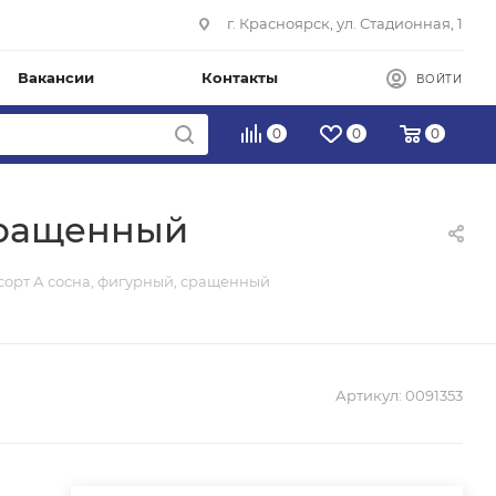
г. Красноярск, ул. Стадионная, 1
Вакансии
Контакты
ВОЙТИ
0
0
0
 сращенный
) сорт А сосна, фигурный, сращенный
Артикул:
0091353