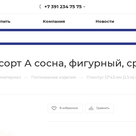
+7 391 234 75 75
упить
Компания
Новости
) сорт А сосна, фигурный,
—
—
оматериал
Погонажные изделия
Плинтус 12*43 мм (2,5 м
В избранное
Сравнить