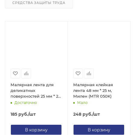
СРЕДСТВА ЗАЩИТЫ ТРУДА
Малярная лента для
Малярная клейкая
деликатных
лента 48 мм * 25 м,
поверхностей 25 мм * 25
Милен (МТR 050K)
м, Милен (МDP 025K)
Достаточно
Мало
185
руб.
/шт
248
руб.
/шт
В корзину
В корзину