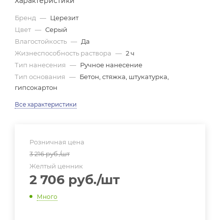
Характеристики
Бренд
—
Церезит
Цвет
—
Серый
Влагостойкость
—
Да
Жизнеспособность раствора
—
2 ч
Тип нанесения
—
Ручное нанесение
Тип основания
—
Бетон, стяжка, штукатурка,
гипсокартон
Все характеристики
Розничная цена
3 216
руб.
/шт
Желтый ценник
2 706
руб.
/шт
Много