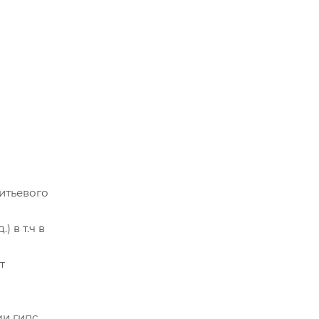
итьевого
 в т.ч в
т
и гипс