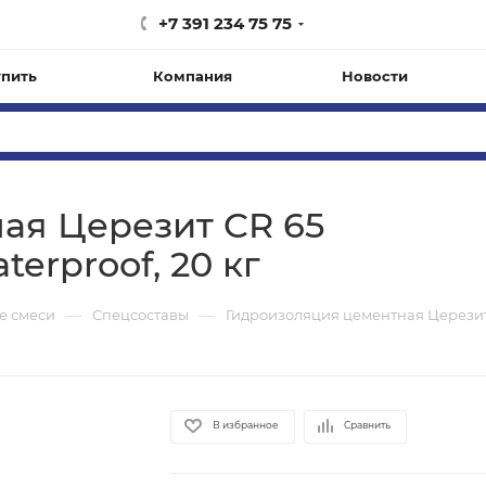
+7 391 234 75 75
упить
Компания
Новости
ая Церезит CR 65
rproof, 20 кг
—
—
е смеси
Спецсоставы
Гидроизоляция цементная Церезит
В избранное
Сравнить