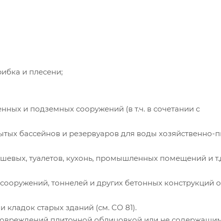
ибка и плесени;
ных и подземных сооружений (в т.ч. в сочетании с
тых бассейнов и резервуаров для воды хозяйственно-п
вых, туалетов, кухонь, промышленных помещений и т.д.)
 сооружений, тоннелей и других бетонных конструкций о
 кладок старых зданий (см. CO 81).
 повреждений плиточной облицовкой или не содержащим