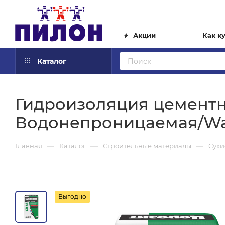
Акции
Как к
Каталог
Гидроизоляция цементн
Водонепроницаемая/Wate
—
—
—
Главная
Каталог
Строительные материалы
Сухи
Выгодно