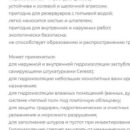
устойчива к солевой и щелочной агрессии;
пригодна для резервуаров с питьевой водой;
легко наносится кистью и шпателем;
пригодна для внутренних и наружных работ;
экологически безопасна;
не способствует образованию и распространению гр
Может применяться:
для наружной и внутренней гидроизоляции заглублен
санирующими штукатурками Ceresit);
для гидроизоляции небольших монолитных ванн кры
назначения;
для гидроизоляции влажных помещений (ванных, душе
системе «теплый пол» под плиточную облицовку;
для защиты градирен, гидротехнических и очистных
увлажнения и морозного разрушения;
для заполнения шпуров и пустот при инъектировании
Гидроизоляцию следует защитить от механических