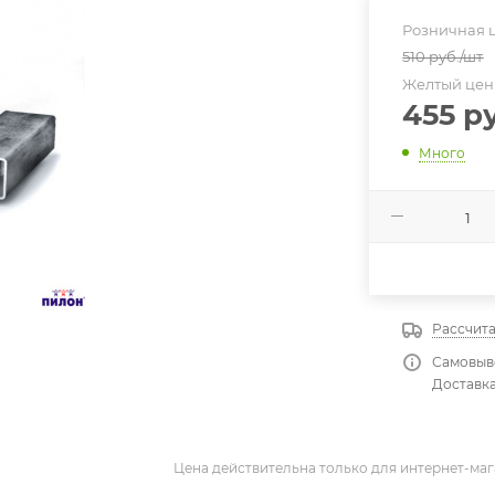
Розничная 
510
руб.
/шт
Желтый це
455
ру
Много
Рассчита
Самовыво
Доставка
Цена действительна только для интернет-маг