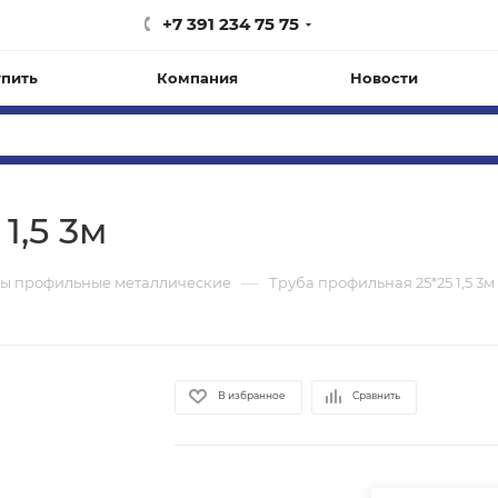
+7 391 234 75 75
упить
Компания
Новости
1,5 3м
—
ы профильные металлические
Труба профильная 25*25 1,5 3м
В избранное
Сравнить