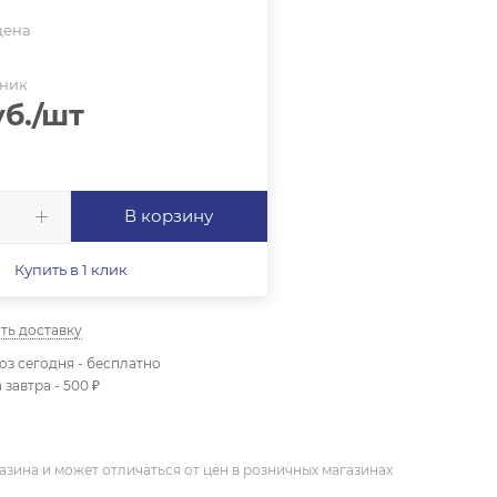
цена
нник
б.
/шт
В корзину
Купить в 1 клик
ть доставку
з сегодня - бесплатно
 завтра - 500 ₽
азина и может отличаться от цен в розничных магазинах