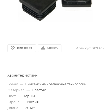
Артикул:
0121326
В избранное
Сравнить
Характеристики
Бренд
—
Енисейские крепежные технологии
Материал
—
Пластик
Цвет
—
Черный
Страна
—
Россия
Длина
—
50 мм