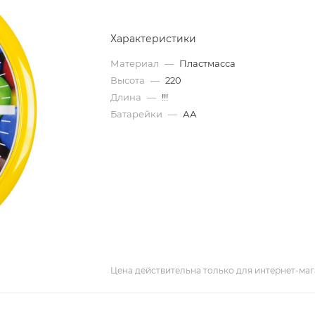
Характеристики
Материал
—
Пластмасса
Высота
—
220
Длина
—
!!!
Батарейки
—
АА
Цена действительна только для интернет-маг