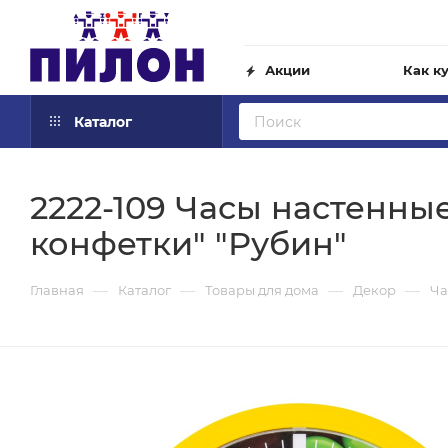
Акции
Как к
Каталог
2222-109 Часы настенны
конфетки" "Рубин"
—
—
—
—
Главная
Каталог
Товары для дома
Декор
Ча