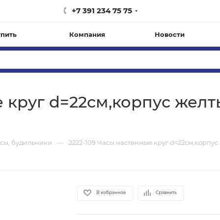
+7 391 234 75 75
упить
Компания
Новости
е круг d=22см,корпус жел
—
сы, будильники
2222-109 Часы настенные круг d=22см,корпу
В избранное
Сравнить