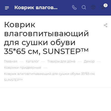
0
Коврик влаговпитывающий для сушки обуви 35*65 см, SUNSTEP™ в ПИЛОН — купить стройматериалы в интернет-магазине ПИЛОН с доставкой оптом и в розницу
Коврик
влаговпитывающий
для сушки обуви
35*65 см, SUNSTEP™
—
—
—
—
Главная
Каталог
Товары для дома
Декор
—
Коврики придверные
Коврик влаговпитывающий для сушки обуви 35*65 см,
SUNSTEP™