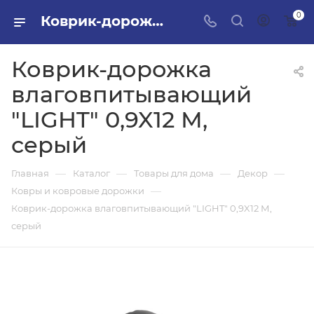
0
Коврик-дорожка влаговпитывающий "LIGHT" 0,9X12 М, серый в ПИЛОН — купить стройматериалы в интернет-магазине ПИЛОН с доставкой оптом и в розницу
Коврик-дорожка
влаговпитывающий
"LIGHT" 0,9X12 М,
серый
—
—
—
—
Главная
Каталог
Товары для дома
Декор
—
Ковры и ковровые дорожки
Коврик-дорожка влаговпитывающий "LIGHT" 0,9X12 М,
серый