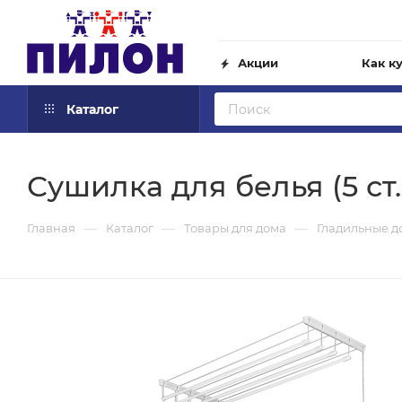
Акции
Как к
Каталог
Сушилка для белья (5 ст.
—
—
—
Главная
Каталог
Товары для дома
Гладильные д