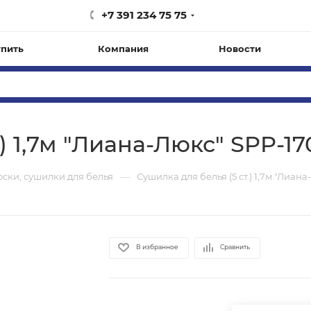
+7 391 234 75 75
упить
Компания
Новости
) 1,7м "Лиана-Люкс" SPP-17
—
оски, сушилки для белья
Сушилка для белья (5 ст.) 1,7м "Лиан
В избранное
Сравнить