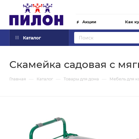
Акции
Как к
Каталог
Скамейка садовая с мя
—
—
—
Главная
Каталог
Товары для дома
Мебель для к