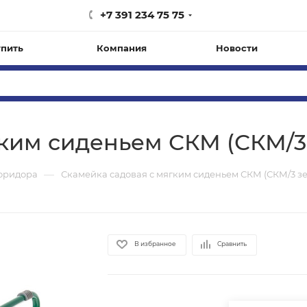
+7 391 234 75 75
упить
Компания
Новости
гким сиденьем СКМ (СКМ/3
—
оридора
Скамейка садовая с мягким сиденьем СКМ (СКМ/3 з
В избранное
Сравнить