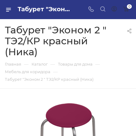
0
Табурет "Эконом 2 " ТЭ2/КР красный (Ника) в ПИЛОН — купить стройматериалы в интернет-магазине ПИЛОН с доставкой оптом и в розницу
Табурет "Эконом 2 "
ТЭ2/КР красный
(Ника)
—
—
—
Главная
Каталог
Товары для дома
—
Мебель для коридора
Табурет "Эконом 2 " ТЭ2/КР красный (Ника)