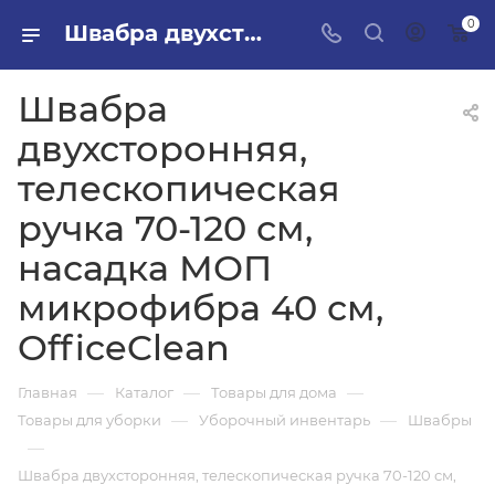
0
Швабра двухсторонняя, телескопическая ручка 70-120 см, насадка МОП микрофибра 40 см, OfficeClean в ПИЛОН — купить стройматериалы в интернет-магазине ПИЛОН с доставкой оптом и в розницу
Швабра
двухсторонняя,
телескопическая
ручка 70-120 см,
насадка МОП
микрофибра 40 см,
OfficeClean
—
—
—
Главная
Каталог
Товары для дома
—
—
Товары для уборки
Уборочный инвентарь
Швабры
—
Швабра двухсторонняя, телескопическая ручка 70-120 см,