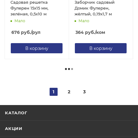
Садовая решетка
Заборчик садовый
Фулерен 15х15 мм,
Домик Фулерен,
зелёная, 0,5х10 м
жёлтый, 0,19х1,7 м
Мало
Мало
676
руб.
/рул
364
руб.
/ком
В корзину
В корзину
1
2
3
КАТАЛОГ
АКЦИИ