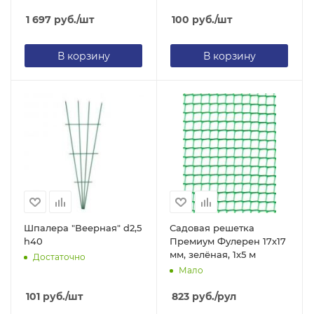
1 697
руб.
/шт
100
руб.
/шт
В корзину
В корзину
Шпалера "Веерная" d2,5
Садовая решетка
h40
Премиум Фулерен 17х17
мм, зелёная, 1х5 м
Достаточно
Мало
101
руб.
/шт
823
руб.
/рул